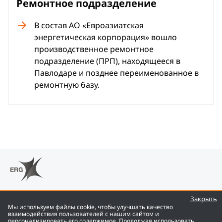
Ремонтное подразделение
В состав АО «Евроазиатская
энергетическая корпорация» вошло
производственное ремонтное
подразделение (ПРП), находящееся в
Павлодаре и позднее переименованное в
ремонтную базу.
Закрыть
Мы используем файлы cookie, чтобы улучшать качество
взаимодействия пользователей с нашим сайтом и
персонализировать его содержимое. Продолжая использовать