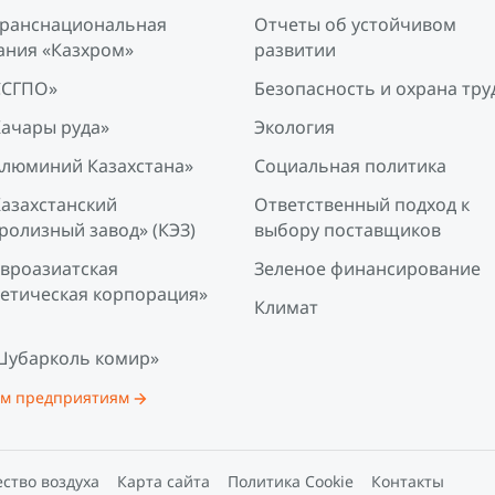
Транснациональная
Отчеты об устойчивом
ания «Казхром»
развитии
ССГПО»
Безопасность и охрана тру
Качары руда»
Экология
Алюминий Казахстана»
Социальная политика
Казахстанский
Ответственный подход к
ролизный завод» (КЭЗ)
выбору поставщиков
Евроазиатская
Зеленое финансирование
гетическая корпорация»
Климат
Шубарколь комир»
ем предприятиям
ство воздуха
Карта сайта
Политика Cookie
Контакты