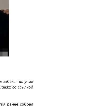
Иманбека получил
ter.kz со ссылкой
тия ранее собрал