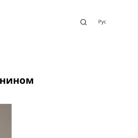
Рус
чанином