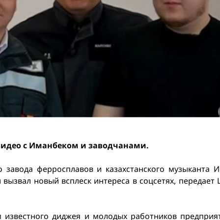
видео с Иманбеком и заводчанами.
го завода ферросплавов и казахстанского музыканта 
ызвал новый всплеск интереса в соцсетях, передает Li
м известного диджея и молодых работников предприя