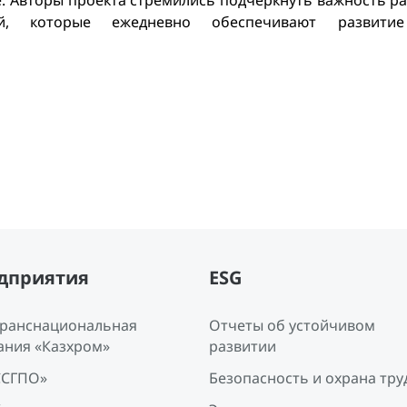
е. Авторы проекта стремились подчеркнуть важность р
й, которые ежедневно обеспечивают развитие
дприятия
ESG
Транснациональная
Отчеты об устойчивом
ания «Казхром»
развитии
ССГПО»
Безопасность и охрана тру