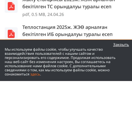
бекітілген ТС орындалуы туралы есеп
pdf, 0.5 MB, 24.04.26
Теплостанция 2025ж. ЖЭӨ арналған
бекітілген ИБ орындалуы туралы есеп
pdf, 0.2 MB, 23.04.26
Закрыть
Мы используем файлы cookie, чтобы улучшать качество
взаимодействия пользователей с нашим сайтом и
Теплостанция 2025ж. ЖЭЖ арналған
персонализировать его содержимое. Продолжая использовать
бекітілген ИБ орындалуы туралы есеп
наш веб-сайт без изменения настроек, Вы соглашаетесь на
использование нами файлов cookie. С дополнительными
pdf, 0.2 MB, 23.04.26
сведениями о том, как мы используем файлы cookie, можно
ознакомиться
здесь
.
Теплостанция 2025ж. қорытындысы
бойынша тұтынушылардың алдындағы
есеп
pdf, 0.5 MB, 20.04.26
2025ж. Қаржылық есебі
pdf, 3.8 MB, 20.04.26