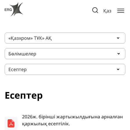
Қаз
«Қазхром» ТҰК» АҚ
Бөлімшелер
Есептер
Есептер
2026ж. бірінші жартыжылдығына арналған
қаржылық есептілік.