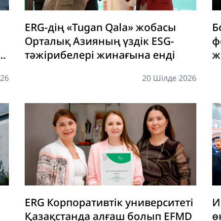
ERG-дің «Tugan Qala» жобасы
Б
Орталық Азияның үздік ESG-
ф
тәжірибелері жинағына енді
ж
ц
026
20 Шілде 2026
д
ERG Корпоративтік университеті
И
Қазақстанда алғаш болып EFMD
ө