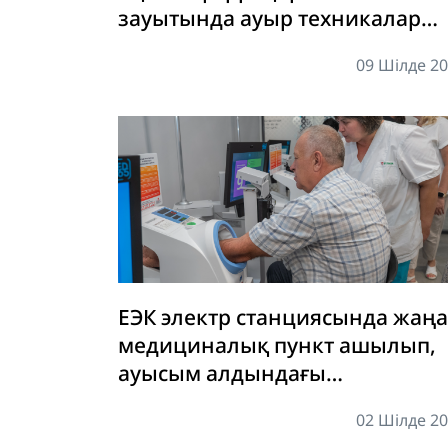
зауытында ауыр техникалар
паркі жаңарды
09 Шілде 2
ЕЭК электр станциясында жаңа
медициналық пункт ашылып,
ауысым алдындағы
медициналық тексерулер тол
02 Шілде 2
цифрландырылды