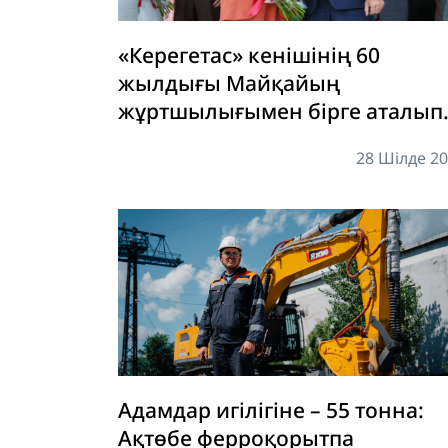
«Керегетас» кенішінің 60
жылдығы Майқайың
жұртшылығымен бірге аталып
өтті
28 Шілде 2
Адамдар игілігіне – 55 тонна:
Ақтөбе ферроқорытпа