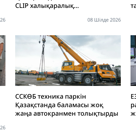
CLIP халықаралық
т
аккредитациясынан сәтті өтті
026
08 Шілде 2026
ССКӨБ техника паркін
Е
Қазақстанда баламасы жоқ
р
жаңа автокранмен толықтырды
ж
ық
026