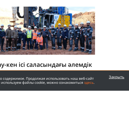
ау-кен ісі саласындағы әлемдік
 бастама: Қазақстанда алғаш
Закрыть
го содержимое. Продолжая использовать наш веб-сайт
ет бокситті тігінен өндіру әдісі
ы используем файлы cookie, можно ознакомиться
здесь
.
олға алынды