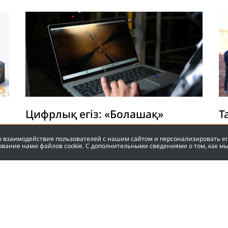
Цифрлық егіз: «Болашақ»
Т
шахтасында жерасты қауіпсіздігі
тың
во взаимодействия пользователей с нашим сайтом и персонализировать е
қалай бақыланады?
р
ование нами файлов cookie. С дополнительными сведениями о том, как м
қ