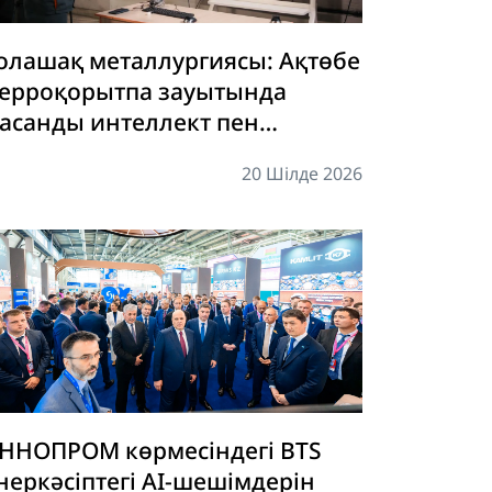
олашақ металлургиясы: Ақтөбе
ерроқорытпа зауытында
асанды интеллект пен
ифрлық егіздер өндірісті жаңа
20 Шілде 2026
еңгейге көтеруде
ННОПРОМ көрмесіндегі BTS
неркәсіптегі AI-шешімдерін