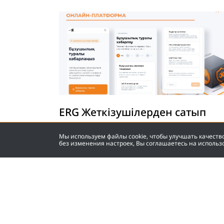
ERG Жеткізушілерден сатып
алуларға қатысты анонимді
Мы используем файлы cookie, чтобы улучшать качест
шағым қабылдайтын онлайн-
без изменения настроек, Вы соглашаетесь на использ
платформаны іске қосты