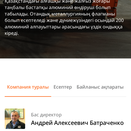
Қазақстандағы алғашқы және жалғыз жоғары
таңбалы бастапқы алюминий өндіруші болып
табылады. Отандық металлургияның флагманы
болып есептеледі және дүниежүзіндегі осындай 200
алюминий алпауыттары арасындағы үздік ондыққа
кіреді.
Компания туралы
Есептер
Байланыс ақпараты
Бас директор
Андрей Алексеевич Батраченко