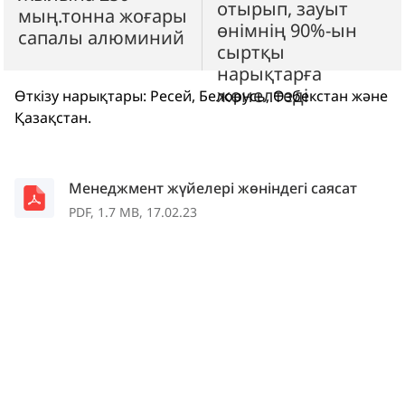
отырып, зауыт
мың.тонна жоғары
өнімнің 90%-ын
сапалы алюминий
сыртқы
нарықтарға
жөнелтеді
Өткізу нарықтары: Ресей, Белорусь, Өзбекстан және
Қазақстан.
Менеджмент жүйелері жөніндегі саясат
PDF, 1.7 MB, 17.02.23
Есептер