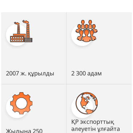
2007 ж. құрылды
2 300 адам
ҚР экспорттық
әлеуетін ұлғайта
Жылына 250