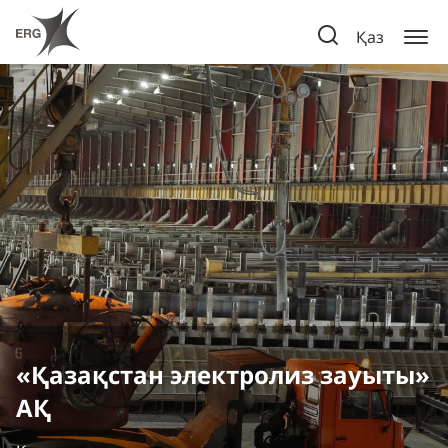
Қаз
«Қазақстан электролиз зауыты»
АҚ