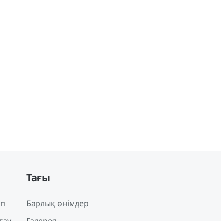
Тағы
еп
Барлық өнімдер
ғау
Галерея