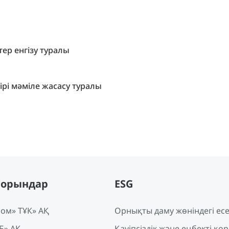
тер енгізу туралы
ірі мәміле жасасу туралы
порындар
ESG
ом» ТҰК» АҚ
Орнықты даму жөніндегі ес
Б» АҚ
Қауіпсіздік және еңбекті қор