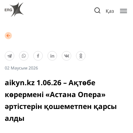
Қаз
02 Маусым 2026
aikyn.kz 1.06.26 – Ақтөбе
көрермені «Астана Опера»
әртістерін қошеметпен қарсы
алды