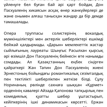
үйленуге бел буған бай әрі қарт бойдақ Дон
Паскуаленің хикаясын асқақ өнер жанкүйерлері де
және онымен алғаш танысқан жандар да бір демде
тамашалады.
Опера труппасы солистерінің вокалдық
мүмкіншіліктері мен актерлік шеберліктері ешкімді
бейжай қалдырмады. «Дарын» мемлекеттік жастар
сыйлығының лауреаты Шыңғыс Расылхан қырсық
әрі өзімшіл Дон Паскуаленің бейнесін өте нанымды
сомдады. Ал Қазақстанның еңбек сіңірген
қайраткері Жан Тапин Дон Паскуаленің жиені
Эрнестоның бойындағы романтикалық сезімталдық
пен тектілікті шеберлікпен жеткізе білді. Сұлу
Норинаның рөлінде сахнаға шыққан «Құрмет»
орденінің кавалері Айзада Қапонова тапқырлық пен
комедиялық қуатты шебер ұштастырып,
кейіпкерінің ішкі динамикасын көрсетті. Ержан