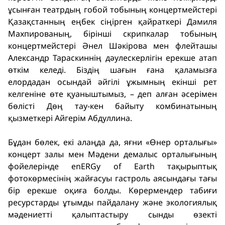
ұсынған театрдың гобой тобының концертмейстері
Қазақстанның еңбек сіңірген қайраткері Дамиля
Махпированың, бірінші скрипкалар тобының
концертмейстері Әнел Шәкірова мен флейташы
Александр Тараскиннің дәулескерлігін ерекше атап
өткім келеді. Біздің шағын ғана қаламызға
елордадан осындай әйгілі ұжымның екінші рет
келгеніне өте қуаныштымыз, – деп алған әсерімен
бөлісті Дөң тау-кен байыту комбинатының
қызметкері Айгерім Абдуллина.
Бұдан бөлек, екі алаңда да, яғни «Өнер орталығы»
концерт залы мен Мәдени демалыс орталығының
фойелерінде enERGy of Earth тақырыптық
фотокөрмесінің жайғасуы гастроль аясындағы тағы
бір ерекше оқиға болды. Көрермендер табиғи
ресурстарды ұтымды пайдалану және экологиялық
мәдениетті қалыптастыру сынды өзекті