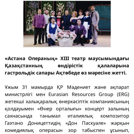
«Астана Операның» XIII театр маусымындағы
Қазақстанның өндірістік қалаларына
гастрольдік сапары Ақтөбеде өз мәресіне жетті.
Ұжым 31 мамырда ҚР Мәдениет және ақпарат
министрлігі мен Eurasian Resources Group (ERG)
жетекші халықаралық өнеркәсіптік компаниясының
қолдауымен «Өнер орталығы» концерт залының
сахнасында танымал италиялық композитор
Гаэтано Доницеттидің «Дон Паскуале» жарқын
комедиялық операсын зор табыспен ұсынып,