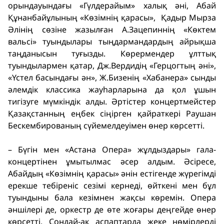
орындауындағы «Гүлдерайым» халық әні, Абай
Құнанбайұлының «Көзімнің қарасы», Қадыр Мырза
Әлінің сөзіне жазылған А.Зацепиннің «Көктем
вальсі» туындылары тыңдармандардың айрықша
таңданысын туғызды. Көрермендер ұлттық
туындылармен қатар, Дж.Вердидің «Герцогтың әні»,
«Үстел басындағы ән», Ж.Бизенің «Хабанера» сынды
әлемдік классика жауһарларына да қол ұшын
тигізуге мүмкіндік алды. Әртістер концертмейстер
Қазақстанның еңбек сіңірген қайраткері Раушан
Бескембированың сүйемелдеуімен өнер көрсетті.
– Бүгін мен «Астана Опера» жұлдыздары» гала-
концертінен ұмытылмас әсер алдым. Әсіресе,
Абайдың «Көзімнің қарасы» әнін естігенде жүрегімді
ерекше тебіреніс сезімі кернеді, өйткені мен бұл
туындыны бала кезімнен жақсы көремін. Опера
әншілері де, оркестр де өте жоғары деңгейде өнер
көрсетті. Сондай-ақ аспаптарда жеке нөмірлерді