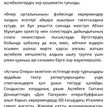
ақтөбеліктердің зор қошеметін туғызды.
«Өнер орталығының» фойесінде көрермендер
залдың есіктері айқара ашылуын тағатсыздана
күтуде, ал бұл уақытта сахнада маэстро Абзал
Мұхитдин оркестр мен солистердің дайындығының
соңғы нюанстарын пысықтауда. Әртістердің
бойында қобалжу да жоқ емес, өйткені өздерін
осымен үшінші мәрте қарсы алғалы жатқан
ақтөбелік көпшіліктің алдына шығу труппа үшін
үлкен қуаныш әрі сонымен бірге зор жауапкершілік.
«Астана Опера» келетінін естігенде өңір тұрғындары
әрдайым театр репертуарындағы үздік
спектакльдерге қол ұшын тигізуді қалайды.
Сондықтан елордалық ұжым Ақтөбеге Гаэтано
Доницеттидің «Дон Паскуале» опера-буффасын
алып барып, көрермендерді XIX ғасырдағы Италияға
саяхат жасатты. Жиеніне қатты ашуланғандықтан,