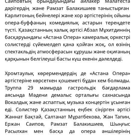
Саиповтың орындауындағы айлакер Малатеста
дәрігердің және Рамзат Балакишиев таныстырған
Карлитоның бейнелері және хор әртістерінің ойыны
опера-буффаның комедиялық астарын тереңдете
түсті. Қазақстанның халық әртісі Абзал Мұхитдиннің
басқаруындағы «Астана Опера» камералық оркестрі
солистерді сүйемелдеп қана қойған жоқ, ол өзінің
спектакльдің атмосферасын құрушы және оқиғаның
қарқынын белгілеуші басты күш екенін дәлелдеді.
Хромтаулық көрермендердің де «Астана Опера»
әртістеріне көрсеткен қошеметі бұдан кем болмады.
Труппа 29 мамырда гастрольдік бағдарлама
аясында Мәдени демалыс орталығы сахнасында
Вокалдық және аспаптық музыка концертін ұсынған
еді. Солистер Қазақстанның еңбек сіңірген әртісі
Жаннат Бақтай, Салтанат Мұратбекова, Жан Тапин,
Ержан Саипов, Рамзат Балакишиев, Шыңғыс
Расылхан мен басқа да опера әншілерінің