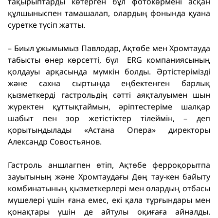
тақырыптарды көтерген бұл фотокөрмені асқан
құлшыныспен тамашалап, олардың фонында қуана
суретке түсіп жатты.
– Биыл ұжымымыз Павлодар, Ақтөбе мен Хромтауда
табысты өнер көрсетті, бұл ERG компаниясының
қолдауы арқасында мүмкін болды. Әртістерімізді
және сахна сыртында еңбектенген барлық
қызметкерді гастрольдің сәтті аяқталуымен шын
жүректен құттықтаймын, әріптестеріме шалқар
шабыт пен зор жетістіктер тілеймін, – деп
қорытындылады «Астана Опера» директоры
Александр Совостьянов.
Гастроль аншлагпен өтіп, Ақтөбе ферроқорытпа
зауытының және Хромтаудағы Дөң тау-кен байыту
комбинатының қызметкерлері мен олардың отбасы
мүшелері үшін ғана емес, екі қала тұрғындары мен
қонақтары үшін де айтулы оқиғаға айналды.