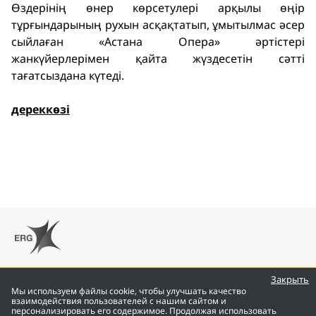
Өздерінің өнер көрсетулері арқылы өңір
тұрғындарының рухын асқақтатып, ұмытылмас әсер
сыйлаған «Астана Опера» әртістері
жанкүйерлерімен қайта жүздесетін сәтті
тағатсыздана күтеді.
дереккөзі
Закрыть
Мы используем файлы cookie, чтобы улучшать качество
взаимодействия пользователей с нашим сайтом и
персонализировать его содержимое. Продолжая использовать
ENG