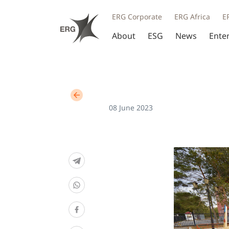
ERG Corporate
ERG Africa
E
About
ESG
News
Ente
08 June 2023