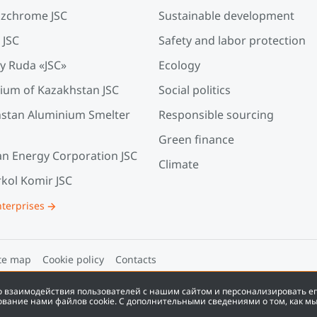
zchrome JSC
Sustainable development
 JSC
Safety and labor protection
y Ruda «JSC»
Ecology
ium of Kazakhstan JSC
Social politics
stan Aluminium Smelter
Responsible sourcing
Green finance
an Energy Corporation JSC
Climate
kol Komir JSC
nterprises
te map
Cookie policy
Contacts
во взаимодействия пользователей с нашим сайтом и персонализировать е
ование нами файлов cookie. С дополнительными сведениями о том, как м