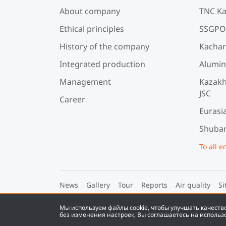
About company
TNC Ka
Ethical principles
SSGPO
History of the company
Kachar
Integrated production
Alumin
Management
Kazakh
JSC
Career
Eurasi
Shubar
To all e
News
Gallery
Tour
Reports
Air quality
Si
Мы используем файлы cookie, чтобы улучшать качест
©
2026
Eurasian Resources Group
без изменения настроек, Вы соглашаетесь на использ