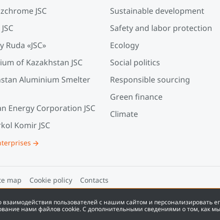
zchrome JSC
Sustainable development
 JSC
Safety and labor protection
y Ruda «JSC»
Ecology
ium of Kazakhstan JSC
Social politics
stan Aluminium Smelter
Responsible sourcing
Green finance
an Energy Corporation JSC
Climate
kol Komir JSC
nterprises
te map
Cookie policy
Contacts
во взаимодействия пользователей с нашим сайтом и персонализировать е
ование нами файлов cookie. С дополнительными сведениями о том, как м