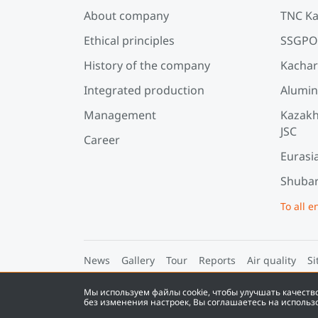
About company
TNC Ka
Ethical principles
SSGPO
History of the company
Kachar
Integrated production
Alumin
Management
Kazakh
JSC
Career
Eurasi
Shubar
To all e
News
Gallery
Tour
Reports
Air quality
Si
Мы используем файлы cookie, чтобы улучшать качест
©
2026
Eurasian Resources Group
без изменения настроек, Вы соглашаетесь на использ