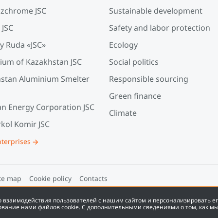
zchrome JSC
Sustainable development
 JSC
Safety and labor protection
y Ruda «JSC»
Ecology
ium of Kazakhstan JSC
Social politics
stan Aluminium Smelter
Responsible sourcing
Green finance
an Energy Corporation JSC
Climate
kol Komir JSC
nterprises
te map
Cookie policy
Contacts
во взаимодействия пользователей с нашим сайтом и персонализировать е
ование нами файлов cookie. С дополнительными сведениями о том, как м