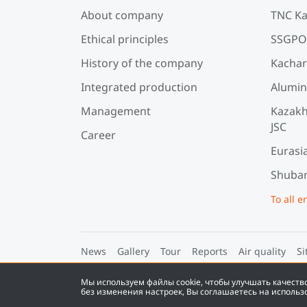
About company
TNC Ka
Ethical principles
SSGPO
History of the company
Kachar
Integrated production
Alumin
Management
Kazakh
JSC
Career
Eurasi
Shubar
To all e
News
Gallery
Tour
Reports
Air quality
Si
Мы используем файлы cookie, чтобы улучшать качест
©
2026
Eurasian Resources Group
без изменения настроек, Вы соглашаетесь на использ