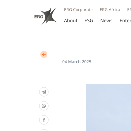
ERG Corporate
ERG Africa
E
About
ESG
News
Ente
04 March 2025