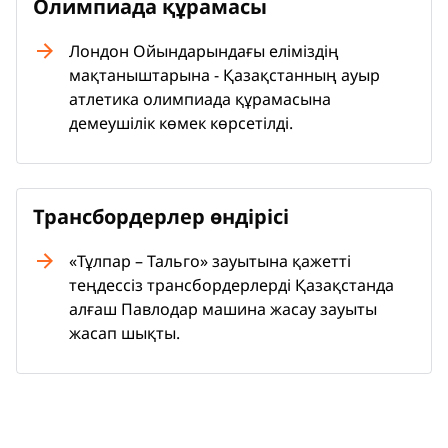
Олимпиада құрамасы
Лондон Ойындарындағы еліміздің
мақтаныштарына - Қазақстанның ауыр
атлетика олимпиада құрамасына
демеушілік көмек көрсетілді.
Трансбордерлер өндірісі
«Тұлпар – Тальго» зауытына қажетті
теңдессіз трансбордерлерді Қазақстанда
алғаш Павлодар машина жасау зауыты
жасап шықты.