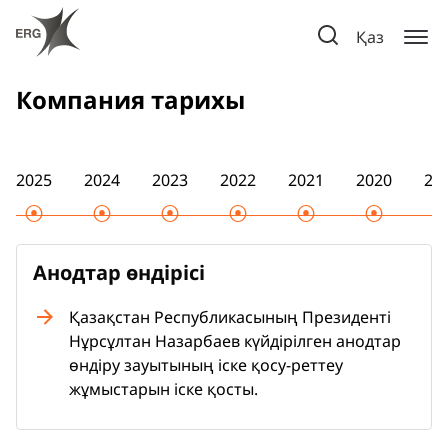
Қаз
Компания тарихы
2025
2024
2023
2022
2021
2020
20
Анодтар өндірісі
Қазақстан Республикасының Президенті
Нұрсұлтан Назарбаев күйдірілген анодтар
өндіру зауытының іске қосу-реттеу
жұмыстарын іске қосты.