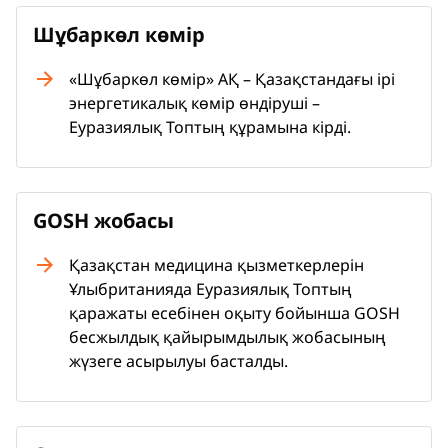
Шұбаркөл көмір
«Шұбаркөл көмір» АҚ – Қазақстандағы ірі
энергетикалық көмір өндіруші –
Еуразиялық Топтың құрамына кірді.
GOSH жобасы
Қазақстан медицина қызметкерлерін
Ұлыбританияда Еуразиялық Топтың
қаражаты есебінен оқыту бойынша GOSH
бесжылдық қайырымдылық жобасының
жүзеге асырылуы басталды.